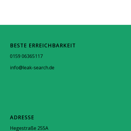
BESTE ERREICHBARKEIT
0159 06365117
info@leak-search.de
ADRESSE
Hegestraße 255A