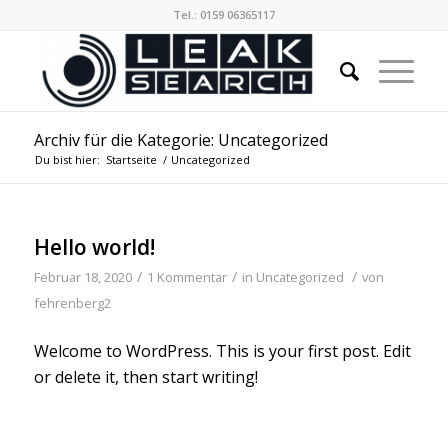
Tel.: 0159 06365117
Archiv für die Kategorie: Uncategorized
Du bist hier:
Startseite
/
Uncategorized
Hello world!
/
/
/
Februar 18, 2020
1 Kommentar
in
Uncategorized
von
fehrenberg2
Welcome to WordPress. This is your first post. Edit
or delete it, then start writing!